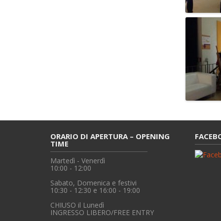
ORARIO DI APERTURA – OPENING
FACEB
TIME
Martedì - Venerdì
10:00 - 12:00
Sabato, Domenica e festivi
10:30 - 12:30 e 16:00 - 19:00
CHIUSO il Lunedì
INGRESSO LIBERO/FREE ENTRY