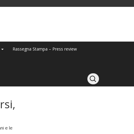
y
Rassegna Stampa – Press review
rsi,
ni e le