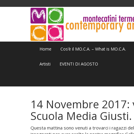
Home
Cos’è il MO.C.A. – What is MO.C.A.
Artisti
EVENTI DI AGOSTO
14 Novembre 2017: vi
Scuola Media Giusti.
Questa mattina sono venuti a trovarci i ragazzi dell
insegnanti per aver scelto la nostra magnifica Gal