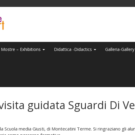
Mostre – Exhibitions
Didattica -Didactics
Galleria-Galler
sita guidata Sguardi Di Ve
a Scuola media Giusti, di Montecatini Terme. Si ringraziano gli alun
leria come percorso formativo.