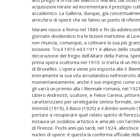
acquisizioni mirate ad incrementare il prestigio cul
accademico. La Galleria, dunque, già concettualmen
arricchirsi di opere che ne fanno un punto di riferim
Maraini nasce a Roma nel 1886 e fin da adolescente
giornate dividendosi tra le lezioni mattutine al Lice
non rinuncia, comunque, a coltivare la sua più grand
incisione. Tra il 1910 ed il 1911 è allievo dello studi
decorazione del fregio dell’Altare della Patria. Spint
prima opera scultorea nel 1910: si tratta di un
Pers
di Bruxelles. L’opera viene poi esposta alla X Bie
interamente la sua vita arruolandosi nell’esercito d
momentaneamente, anche il suo impegno come ca
gli varrà un premio alla I Biennale romana, nel 1921
Libero Andreotti, scultore, e Felice Carena, pitto
caratterizzano per un’elegante sintesi formale, ori
Intimità
(1919), il
Bacio
(1920) e il
Bimbo svenuto
(1
portare a recuperare quel celato spirito di fierezz
instaura un sodalizio artistico e amicale con l’archit
di Firenze. Pochi anni più tardi, nel 1924, allesti
nucleo di opere: è questa la conferma ufficiale della