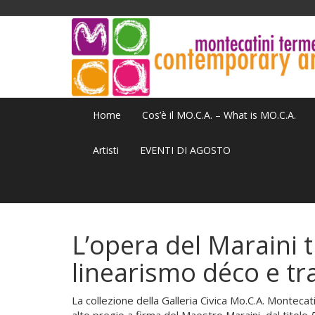
Home
Cos’è il MO.C.A. – What is MO.C.A.
Artisti
EVENTI DI AGOSTO
L’opera del Maraini t
linearismo déco e tr
La collezione della Galleria Civica Mo.C.A. Montecat
alto pregio a firma del Maestro Maraini, dal titolo