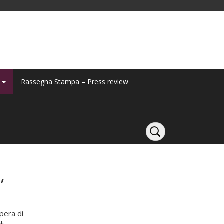
y
Rassegna Stampa – Press review
,
opera di
di