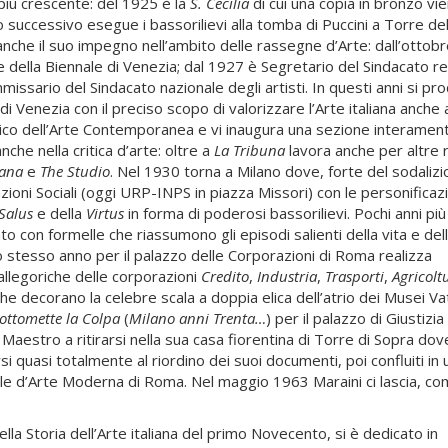
più crescente: del 1925 è la
S. Cecilia
di cui una copia in bronzo vi
o successivo esegue i bassorilievi alla tomba di Puccini a Torre de
 anche il suo impegno nell’ambito delle rassegne d’Arte: dall’ottobr
e della Biennale di Venezia; dal 1927 è Segretario del Sindacato r
issario del Sindacato nazionale degli artisti. In questi anni si pr
i Venezia con il preciso scopo di valorizzare l’Arte italiana anche a
o Storico dell’Arte Contemporanea e vi inaugura una sezione interamen
che nella critica d’arte: oltre a
La Tribuna
lavora anche per altre r
iana
e
The Studio
. Nel 1930 torna a Milano dove, forte del sodalizi
azioni Sociali (oggi URP-INPS in piazza Missori) con le personificaz
Salus
e della
Virtus
in forma di poderosi bassorilievi. Pochi anni più 
o con formelle che riassumono gli episodi salienti della vita e del
ello stesso anno per il palazzo delle Corporazioni di Roma realizza
allegoriche delle corporazioni
Credito
,
Industria
,
Trasporti
,
Agricolt
 che decorano la celebre scala a doppia elica dell’atrio dei Musei Vat
 sottomette la Colpa
(
Milano anni Trenta…
) per il palazzo di Giustizia 
 Maestro a ritirarsi nella sua casa fiorentina di Torre di Sopra dove
rsi quasi totalmente al riordino dei suoi documenti, poi confluiti in 
nale d’Arte Moderna di Roma. Nel maggio 1963 Maraini ci lascia, c
ella Storia dell’Arte italiana del primo Novecento, si è dedicato in