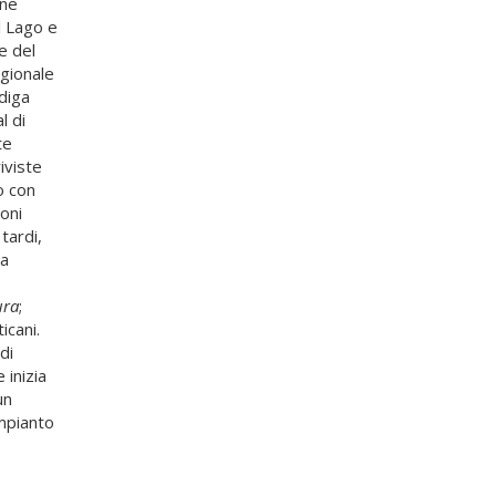
ene
l Lago e
e del
egionale
odiga
l di
te
iviste
o con
ioni
tardi,
la
ura
;
icani.
di
 inizia
un
ompianto