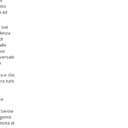
bito
a ad
e sue
udenza
di
alla
sua
iversale
a
ra e che
ra tutti
sa
2
 Savoia
ngente
ività di