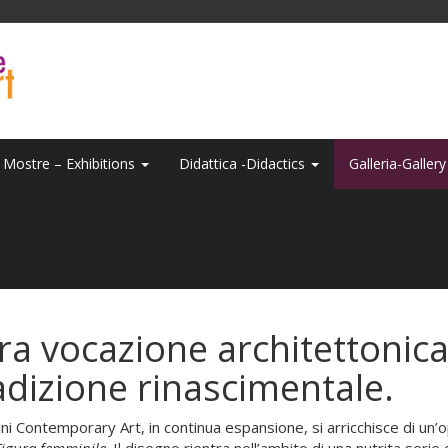
Mostre – Exhibitions
Didattica -Didactics
Galleria-Galler
ra vocazione architettonica
adizione rinascimentale.
ini Contemporary Art, in continua espansione, si arricchisce di un’
Figura femminile
. Il disegno rientra nell’ambito di una nutrita serie 