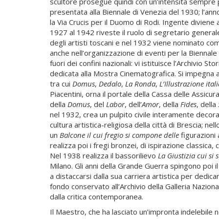
scultore prosegue quindi con un’intensità sempre 
presentata alla Biennale di Venezia del 1930; l’ann
la Via Crucis per il Duomo di Rodi. Ingente diviene
1927 al 1942 riveste il ruolo di segretario general
degli artisti toscani e nel 1932 viene nominato comm
anche nell’organizzazione di eventi per la Biennale d
fuori dei confini nazionali: vi istituisce l’Archivi
dedicata alla Mostra Cinematografica. Si impegna an
tra cui
Domus
,
Dedalo
,
La Ronda
,
L’Illustrazione ital
Piacentini, orna il portale della Cassa delle Assicur
della
Domus
, del
Labor
, dell’
Amor
, della
Fides
, della
nel 1932, crea un pulpito civile interamente decorat
cultura artistica-religiosa della città di Brescia; n
un
Balcone il cui fregio si compone delle
figurazioni 
realizza poi i fregi bronzei, di ispirazione classica,
Nel 1938 realizza il bassorilievo
La Giustizia cui si
Milano. Gli anni della Grande Guerra spingono poi il
a distaccarsi dalla sua carriera artistica per dedica
fondo conservato all’Archivio della Galleria Nazio
dalla critica contemporanea.
Il Maestro, che ha lasciato un’impronta indelebile n