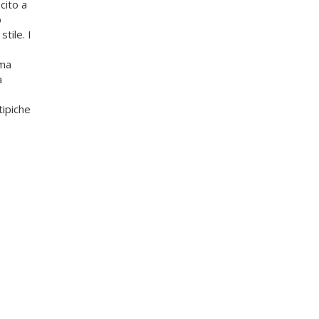
cito a
o
tile. I
ema
a
tipiche