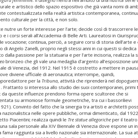
turale e artistico dello spazio espositivo che già vanta nomi di am
te contestualizzata nella realtà artistica contemporanea, continu
ento culturale per la città, e non solo.
 nutre un forte interesse per l’arte; decide così di trascorrere l
o e i corsi serali all’Accademia di Belle Arti. Laureatosi in Giurispr
e vocazione; continua, perciò, a seguire corsi di storia dell’arte e 
o di Angelo Zanelli, proprio negli stessi anni in cui questi si dedica 
o dalla passione per la statuaria e per l’arte incisoria, realizza la 
eo
bronzeo che gli vale una medaglia d’argento all’esposizione un
nnale di Venezia, del 1912. Nel 1915 è costretto a mettere in paus
ove diviene ufficiale di aeronautica; interrompe, quindi,
poredattore per la
Tribuna
, attività che riprenderà nel dopoguer
. Frattanto si interessa allo studio dei suoi contemporanei, primi t
re; da queste influenze prendono forma opere scultoree che si
entata su armoniose formule geometriche, tra cui i bassorilievi
921). Convinto del fatto che la sinergia tra artisti e architetti pos
a nazionalistica nelle opere pubbliche, ormai dimenticato, dal 192
etto Piacentini; realizza quindi le
Tre statue allegoriche
per il teatro
sce una sala personale alla XIV Biennale di Venezia dove espone un i
 fama raggiunta sia a livello nazionale sia internazionale. La sua att