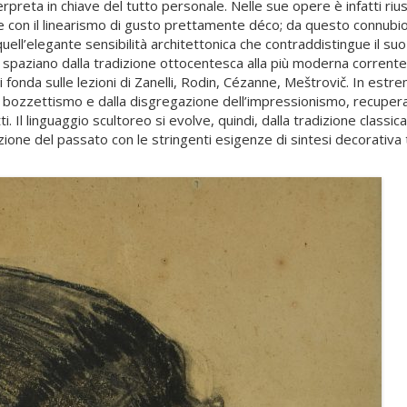
nterpreta in chiave del tutto personale. Nelle sue opere è infatti rius
e con il linearismo di gusto prettamente déco; da questo connubi
uell’elegante sensibilità architettonica che contraddistingue il suo s
che spaziano dalla tradizione ottocentesca alla più moderna corrente
si fonda sulle lezioni di Zanelli, Rodin, Cézanne, Meštrovič. In estr
dal bozzettismo e dalla disgregazione dell’impressionismo, recuper
 Il linguaggio scultoreo si evolve, quindi, dalla tradizione classica
zione del passato con le stringenti esigenze di sintesi decorativa 