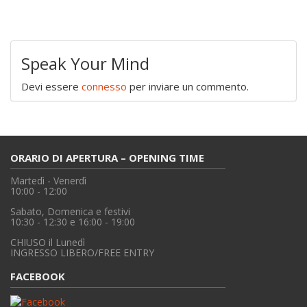
Speak Your Mind
Devi essere
connesso
per inviare un commento.
ORARIO DI APERTURA – OPENING TIME
Martedì - Venerdì
10:00 - 12:00
Sabato, Domenica e festivi
10:30 - 12:30 e 16:00 - 19:00
CHIUSO il Lunedì
INGRESSO LIBERO/FREE ENTRY
FACEBOOK