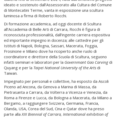
ideato e sostenuto dall’Assessorato alla Cultura del Comune
di Montecatini Terme, vanta in esposizione una scultura
luminosa a firma di Roberto Rocchi.
Di formazione accademica, ad oggi docente di Scultura
all’Accademia di Belle Arti di Carrara, Rocchi è figura di
riconosciuta professionalità, dall’ingente carriera espositiva
ed importante impegno in docenza; alle cattedre per gli
Istituti di Napoli, Bologna, Sassari, Macerata, Foggia,
Frosinone e Milano dove ha ricoperto anche ruolo di
coordinatore e direttore della Scuola di Scultura, seguono
infatti seminari e laboratori per la
Governmant Gao Carving
di
Quyang e per la
Taipei National University of the Arts
di
Taiwan.
Impegnato per personali e collettive, ha esposto da Ascoli
Piceno ad Ancona, da Genova a Marina di Massa, da
Pietrasanta a Carrara, da Volterra a Vicenza e Venezia, da
Roma a Firenze e Lucca, da Bologna a Macerata, da Milano a
Bergamo, a raggiungere Svizzera, Germania, Francia,
Olanda, USA, Corea del Sud, Cina e Qatar dove ha preso
parte alla
XIII Biennial of Carrara, International exhibition of