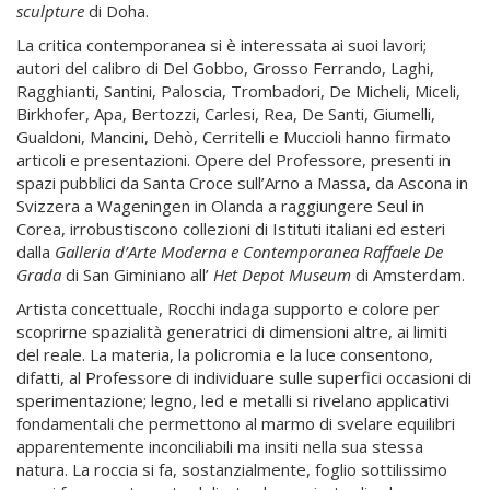
sculpture
di Doha.
La critica contemporanea si è interessata ai suoi lavori;
autori del calibro di Del Gobbo, Grosso Ferrando, Laghi,
Ragghianti, Santini, Paloscia, Trombadori, De Micheli, Miceli,
Birkhofer, Apa, Bertozzi, Carlesi, Rea, De Santi, Giumelli,
Gualdoni, Mancini, Dehò, Cerritelli e Muccioli hanno firmato
articoli e presentazioni. Opere del Professore, presenti in
spazi pubblici da Santa Croce sull’Arno a Massa, da Ascona in
Svizzera a Wageningen in Olanda a raggiungere Seul in
Corea, irrobustiscono collezioni di Istituti italiani ed esteri
dalla
Galleria d’Arte Moderna e Contemporanea Raffaele De
Grada
di San Giminiano all’
Het Depot Museum
di Amsterdam.
Artista concettuale, Rocchi indaga supporto e colore per
scoprirne spazialità generatrici di dimensioni altre, ai limiti
del reale. La materia, la policromia e la luce consentono,
difatti, al Professore di individuare sulle superfici occasioni di
sperimentazione; legno, led e metalli si rivelano applicativi
fondamentali che permettono al marmo di svelare equilibri
apparentemente inconciliabili ma insiti nella sua stessa
natura. La roccia si fa, sostanzialmente, foglio sottilissimo