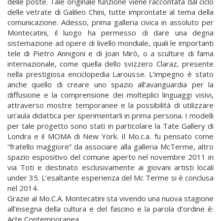
delle poste. Tale originale funzione viene raccontata dal ciclo
delle vetrate di Galileo Chini, tutte improntate al tema della
comunicazione. Adesso, prima galleria civica in assoluto per
Montecatini, il luogo ha permesso di dare una degna
sistemazione ad opere di livello mondiale, quali le importanti
tele di Pietro Annigoni e di Joan Mirò, o a sculture di fama
internazionale, come quella dello svizzero Claraz, presente
nella prestigiosa enciclopedia Larousse. L’impegno è stato
anche quello di creare uno spazio all’avanguardia per la
diffusione e la comprensione dei molteplici linguaggi visivi,
attraverso mostre temporanee e la possibilità di utilizzare
un’aula didattica per sperimentarli in prima persona. I modelli
per tale progetto sono stati in particolare la Tate Gallery di
Londra e il MOMA di New York. Il Mo.c.a. fu pensato come
“fratello maggiore” da associare alla galleria McTerme, altro
spazio espositivo del comune aperto nel novembre 2011 in
via Toti e destinato esclusivamente ai giovani artisti locali
under 35. L’esaltante esperienza del Mc Terme si è conclusa
nel 2014.
Grazie al Mo.C.A. Montecatini sta vivendo una nuova stagione
all’insegna della cultura e del fascino e la parola d’ordine è:
Arte Contemporanea.