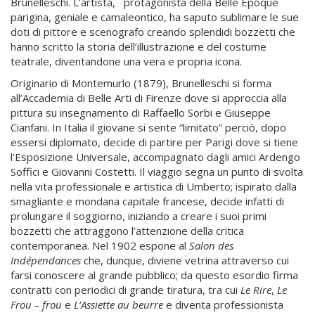
Brunelleschi. L’artista, protagonista della Belle Époque
parigina, geniale e camaleontico, ha saputo sublimare le sue
doti di pittore e scenografo creando splendidi bozzetti che
hanno scritto la storia dell’illustrazione e del costume
teatrale, diventandone una vera e propria icona.
Originario di Montemurlo (1879), Brunelleschi si forma
all’Accademia di Belle Arti di Firenze dove si approccia alla
pittura su insegnamento di Raffaello Sorbi e Giuseppe
Cianfani. In Italia il giovane si sente “limitato” perciò, dopo
essersi diplomato, decide di partire per Parigi dove si tiene
l’Esposizione Universale, accompagnato dagli amici Ardengo
Soffici e Giovanni Costetti. Il viaggio segna un punto di svolta
nella vita professionale e artistica di Umberto; ispirato dalla
smagliante e mondana capitale francese, decide infatti di
prolungare il soggiorno, iniziando a creare i suoi primi
bozzetti che attraggono l’attenzione della critica
contemporanea. Nel 1902 espone al
Salon des
Indépendances
che, dunque, diviene vetrina attraverso cui
farsi conoscere al grande pubblico; da questo esordio firma
contratti con periodici di grande tiratura, tra cui
Le Rire
,
Le
Frou – frou
e
L’Assiette au beurre
e diventa professionista