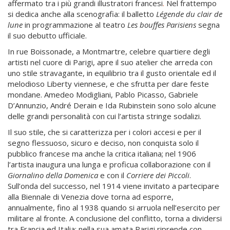
affermato tra i più grandi illustratori francesi
.
Nel frattempo
si dedica anche alla scenografia: il balletto
Légende du clair de
lune
in programmazione al teatro
Les bouffes Parisiens
segna
il suo debutto ufficiale.
In rue Boissonade, a Montmartre, celebre quartiere degli
artisti nel cuore di Parigi, apre il suo atelier che arreda con
uno stile stravagante, in equilibrio tra il gusto orientale ed il
melodioso Liberty viennese, e che sfrutta per dare feste
mondane. Amedeo Modigliani, Pablo Picasso, Gabriele
D’Annunzio, André Derain e Ida Rubinstein sono solo alcune
delle grandi personalità con cui l’artista stringe sodalizi.
Il suo stile, che si caratterizza per i colori accesi e per il
segno flessuoso, sicuro e deciso, non conquista solo il
pubblico francese ma anche la critica italiana; nel 1906
l’artista inaugura una lunga e proficua collaborazione con il
Giornalino della Domenica
e con il
Corriere dei Piccoli
.
Sull’onda del successo, nel 1914 viene invitato a partecipare
alla Biennale di Venezia dove torna ad esporre,
annualmente, fino al 1938 quando si arruola nell’esercito per
militare al fronte. A conclusione del conflitto, torna a dividersi
tra Francia ed Italia; nella sua amata Parigi riprende con