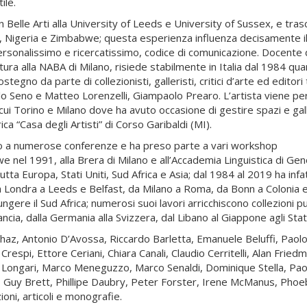
ile.
in Belle Arti alla University of Leeds e University of Sussex, e tra
 Nigeria e Zimbabwe; questa esperienza influenza decisamente i
personalissimo e ricercatissimo, codice di comunicazione. Docente 
tura alla NABA di Milano, risiede stabilmente in Italia dal 1984 qua
egno da parte di collezionisti, galleristi, critici d’arte ed editori 
olo Seno e Matteo Lorenzelli, Giampaolo Prearo. L’artista viene pe
ra cui Torino e Milano dove ha avuto occasione di gestire spazi e gal
ca “Casa degli Artisti” di Corso Garibaldi (MI).
pato a numerose conferenze e ha preso parte a vari workshop
 nel 1991, alla Brera di Milano e all’Accademia Linguistica di Gen
tta Europa, Stati Uniti, Sud Africa e Asia; dal 1984 al 2019 ha infat
a Londra a Leeds e Belfast, da Milano a Roma, da Bonn a Colonia 
gere il Sud Africa; numerosi suoi lavori arricchiscono collezioni p
 Francia, dalla Germania alla Svizzera, dal Libano al Giappone agli Stati
i Schaz, Antonio D’Avossa, Riccardo Barletta, Emanuele Beluffi, Paol
respi, Ettore Ceriani, Chiara Canali, Claudio Cerritelli, Alan Fried
tta Longari, Marco Meneguzzo, Marco Senaldi, Dominique Stella, Pao
 Guy Brett, Phillipe Daubry, Peter Forster, Irene McManus, Phoe
zioni, articoli e monografie.