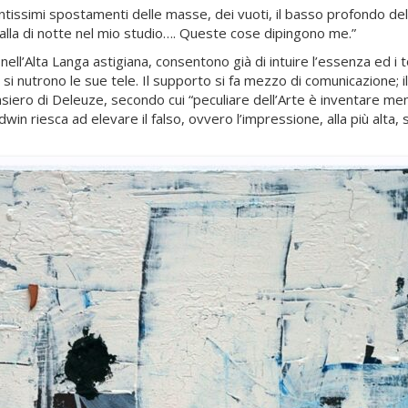
 lentissimi spostamenti delle masse, dei vuoti, il basso profondo d
falla di notte nel mio studio…. Queste cose dipingono me.”
 nell’Alta Langa astigiana, consentono già di intuire l’essenza ed i t
i nutrono le sue tele. Il supporto si fa mezzo di comunicazione; il
ensiero di Deleuze, secondo cui “peculiare dell’Arte è inventare m
n riesca ad elevare il falso, ovvero l’impressione, alla più alta, 