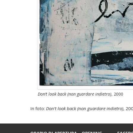
Don’t look back
(non guardare indietro)
, 2000
In foto:
Don’t look back (non guardare indietro)
, 20
ORARIO DI APERTURA – OPENING
FACEB