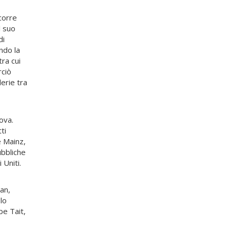
scorre
l suo
di
ndo la
tra cui
rciò
lerie tra
ova.
ti
e Mainz,
ubbliche
 Uniti.
o
man,
lo
be Tait,