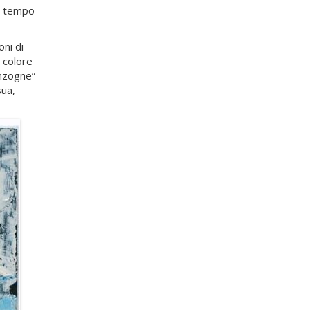
el tempo
oni di
 colore
enzogne”
sua,