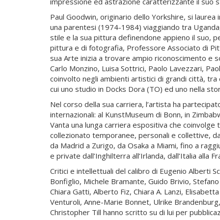
impressione ed astrazione caratterizzante il suo st
Paul Goodwin, originario dello Yorkshire, si laurea 
una parentesi (1974-1984) viaggiando tra Uganda,
stile e la sua pittura definendone appieno il suo, 
pittura e di fotografia, Professore Associato di Pit
sua Arte inizia a trovare ampio riconoscimento e sost
Carlo Monzino, Luisa Sottrici, Paolo Lavezzari, Pa
coinvolto negli ambienti artistici di grandi città, t
cui uno studio in Docks Dora (TO) ed uno nella stori
Nel corso della sua carriera, l’artista ha parteci
internazionali: al KunstMuseum di Bonn, in Zimbabwe
Vanta una lunga carriera espositiva che coinvolge tu
collezionato temporanee, personali e collettive, d
da Madrid a Zurigo, da Osaka a Miami, fino a raggiun
e private dall’Inghilterra all’Irlanda, dall’Italia alla
Critici e intellettuali del calibro di Eugenio Albert
Bonfiglio, Michele Bramante, Guido Brivio, Stefano C
Chiara Gatti, Alberto Fiz, Chiara A. Lanzi, Elisabe
Venturoli, Anne-Marie Bonnet, Ulrike Brandenburg,
Christopher Till hanno scritto su di lui per pubblica