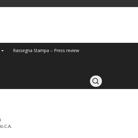
y
Rassegna Stampa – Press review
i
o.C.A.