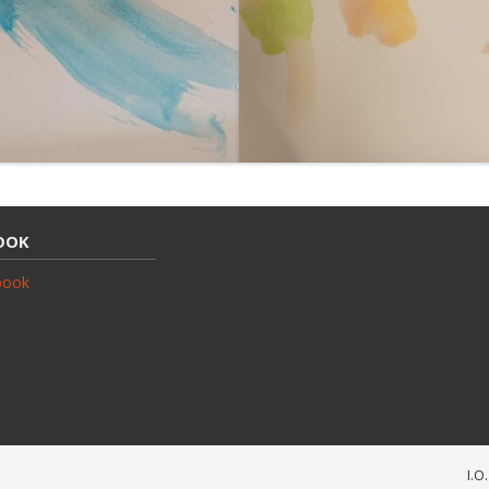
OOK
I.O