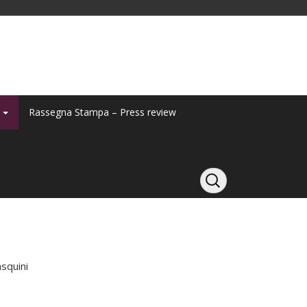
y
Rassegna Stampa – Press review
asquini