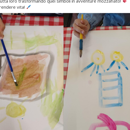
tutta loro trasformando quei simboli in avventure mozzafiato!
prendere vita!