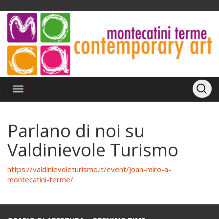
Parlano di noi su
Valdinievole Turismo
https://valdinievoleturismo.it/event/joan-miro-a-
montecatini-terme/